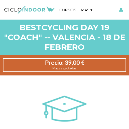
CURSOS
MÁS
BESTCYCLING DAY 19
"COACH" -- VALENCIA - 18 DE
FEBRERO
Precio:
39,00 €
Plazas agotadas