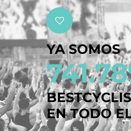
YA SOMOS
741.78
BESTCYCLI
EN TODO EL