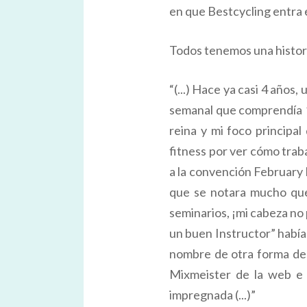
en que Bestcycling entra e
Todos tenemos una historia
“(...) Hace ya casi 4 años
semanal que comprendía 12
reina y mi foco principa
fitness por ver cómo trab
a la convención February F
que se notara mucho que
seminarios, ¡mi cabeza no 
un buen Instructor” había
nombre de otra forma de h
Mixmeister de la web e i
impregnada (...)”