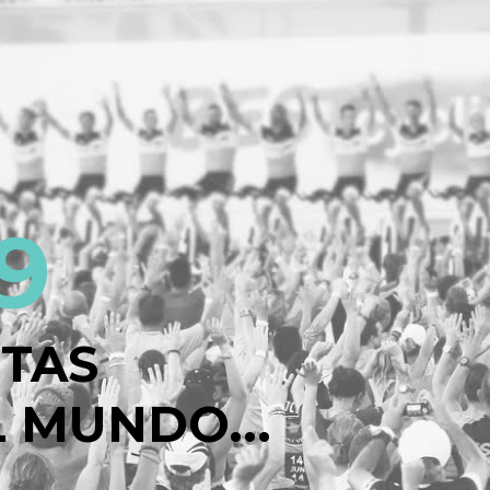
9
STAS
 MUNDO...