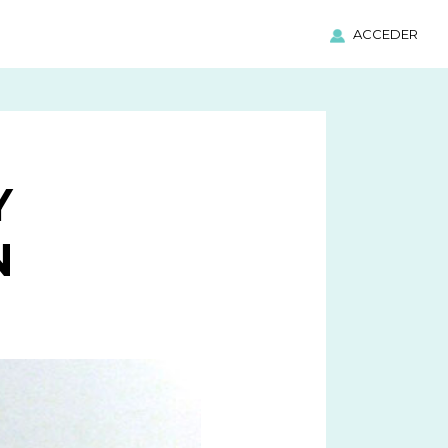
ACCEDER
Y
N