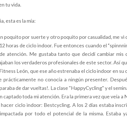
n tu vida.
, esta es la mía:
, un poquito por suerte y otro poquito por casualidad, me vi
 horas de ciclo indoor. Fue entonces cuando el “spinnnin
l de atención. Me gustaba tanto que decidí cambiar mis 
ajaban los verdaderos profesionales de este sector. Así qu
itness León, que ese año estrenaba el ciclo indoor en su c
 prácticamente no conocía a ningún presenter. Después
paraba de dar vueltas!. La clase "HappyCycling" y el semi
n captado toda mi atención. Era la primera vez que veía a 
acer ciclo indoor: Bestcycling. A los 2 días estaba ins
mpactada por todo el potencial de la misma. Estaba ya