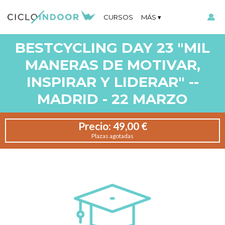
CURSOS
MÁS
BESTCYCLING DAY 23 "MIL
MANERAS DE MOTIVAR,
INSPIRAR Y LIDERAR" --
MADRID - 22 MARZO
Precio:
49,00 €
Plazas agotadas