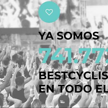
YA SOMOS
741.77
BESTCYCLI
EN TODO EL