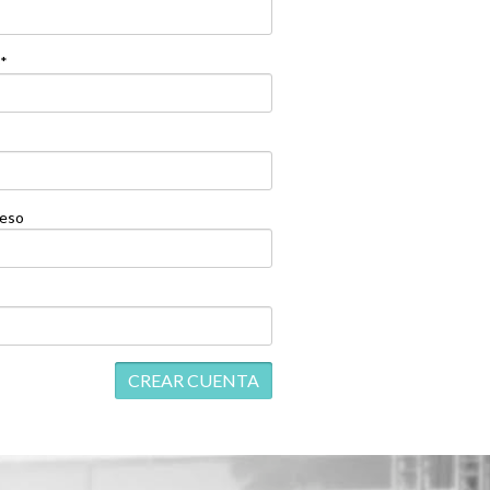
o*
ceso