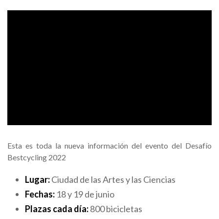
Esta es toda la nueva información del evento del Desafío
Bestcycling 2022
Lugar:
Ciudad de las Artes y las Ciencias
Fechas:
18 y 19 de junio
Plazas cada día:
800 bicicletas