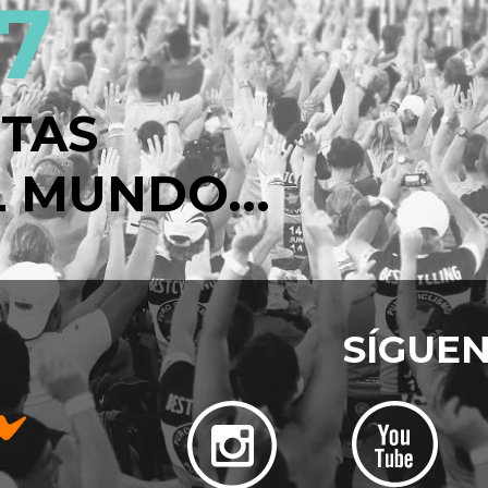
7
STAS
 MUNDO...
SÍGUE