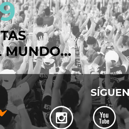
49
STAS
 MUNDO...
SÍGUE