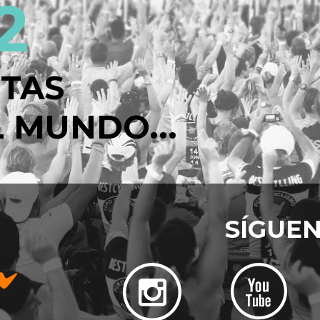
2
STAS
 MUNDO...
SÍGUE