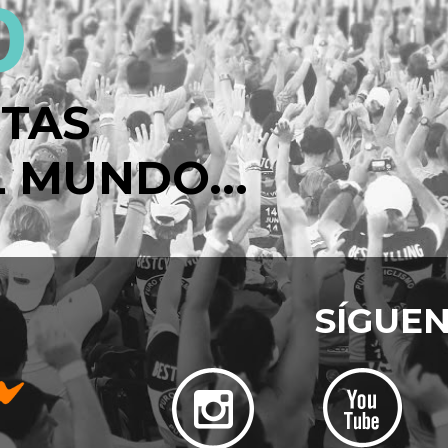
0
STAS
 MUNDO...
SÍGUE