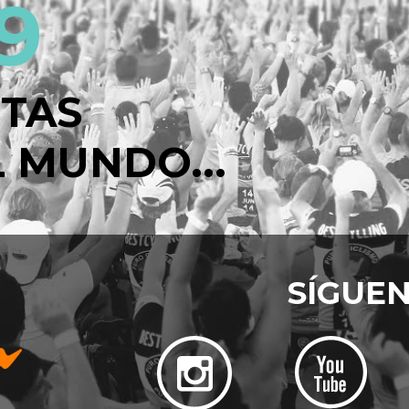
9
STAS
 MUNDO...
SÍGUE